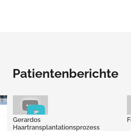
Patientenberichte
Fettabsaugung und BBL Chirurg
ss