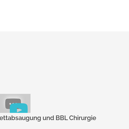
Robin's Haartransplantations
Abenteuer
ie