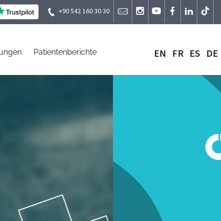
+90 542 160 30 30
EN
FR
ES
DE
lungen
Patientenberichte