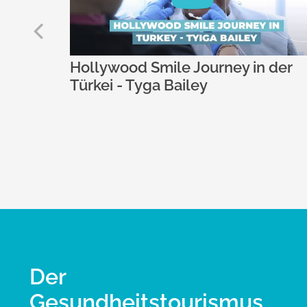
pr
ev
ney in der
Der
Gesundheitstourismus