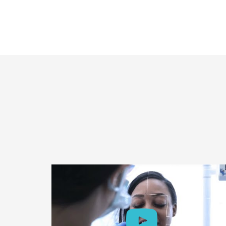
Gerardos
Haartransplantationsproze