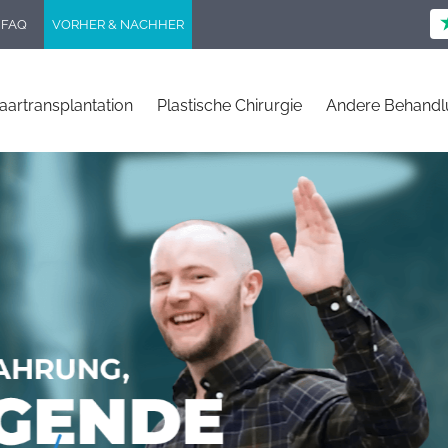
FAQ
VORHER & NACHHER
aartransplantation
Plastische Chirurgie
Andere Behand